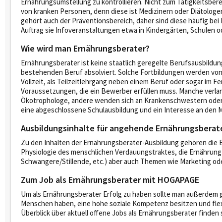
Ernährungsumstellung zu kontrollieren. Nicht zum Tätigkeitsber
von kranken Personen, denn diese ist Medizinern oder Diätolog
gehört auch der Präventionsbereich, daher sind diese häufig bei
Auftrag sie Infoveranstaltungen etwa in Kindergärten, Schulen 
Wie wird man Ernährungsberater?
Ernährungsberater ist keine staatlich geregelte Berufsausbildun
bestehenden Beruf absolviert. Solche Fortbildungen werden vo
Vollzeit, als Teilzeitlehrgang neben einem Beruf oder sogar im F
Voraussetzungen, die ein Bewerber erfüllen muss. Manche verlan
Ökotrophologe, andere wenden sich an Krankenschwestern oder
eine abgeschlossene Schulausbildung und ein Interesse an den 
Ausbildungsinhalte für angehende Ernährungsberat
Zu den Inhalten der Ernährungsberater-Ausbildung gehören die 
Physiologie des menschlichen Verdauungstraktes, die Ernährung 
Schwangere/Stillende, etc.) aber auch Themen wie Marketing od
Zum Job als Ernährungsberater mit HOGAPAGE
Um als Ernährungsberater Erfolg zu haben sollte man außerdem 
Menschen haben, eine hohe soziale Kompetenz besitzen und flexib
Überblick über aktuell offene Jobs als Ernährungsberater finden