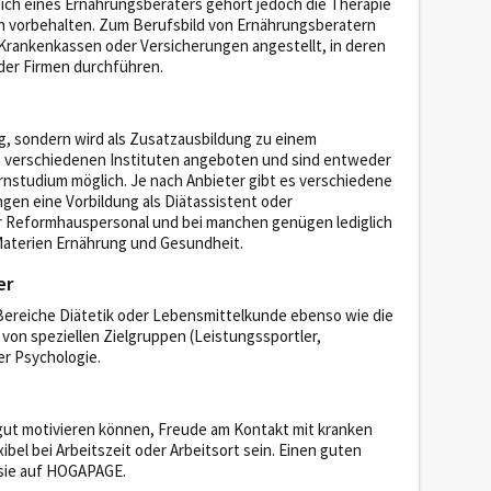
eich eines Ernährungsberaters gehört jedoch die Therapie
en vorbehalten. Zum Berufsbild von Ernährungsberatern
 Krankenkassen oder Versicherungen angestellt, in deren
oder Firmen durchführen.
g, sondern wird als Zusatzausbildung zu einem
n verschiedenen Instituten angeboten und sind entweder
ernstudium möglich. Je nach Anbieter gibt es verschiedene
gen eine Vorbildung als Diätassistent oder
 Reformhauspersonal und bei manchen genügen lediglich
Materien Ernährung und Gesundheit.
er
Bereiche Diätetik oder Lebensmittelkunde ebenso wie die
von speziellen Zielgruppen (Leistungssportler,
er Psychologie.
gut motivieren können, Freude am Kontakt mit kranken
el bei Arbeitszeit oder Arbeitsort sein. Einen guten
 sie auf HOGAPAGE.