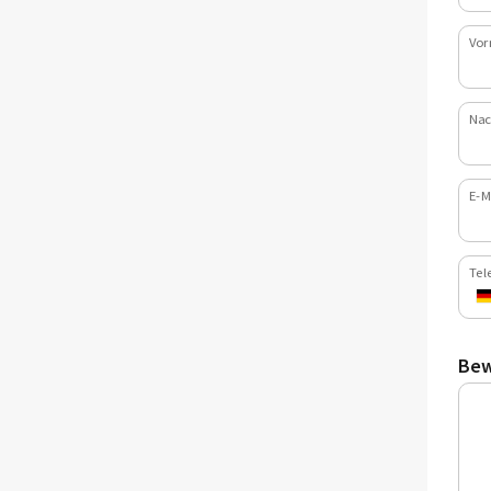
Vor
Nac
E-M
Tel
Bew