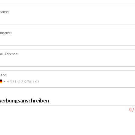
name:
hname:
ail-Adresse:
efon:
erbungsanschreiben
0 /