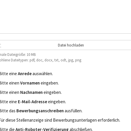
Datei hochladen
ale Dateigröße: 10 MB
hlene Dateitypen: pdf, doc, docx, txt, odt, jpg, png
Bitte eine
Anrede
auswählen.
Bitte einen
Vornamen
eingeben.
Bitte einen
Nachnamen
eingeben.
Bitte eine
E-Mail-Adresse
eingeben.
Bitte das
Bewerbungsanschreiben
ausfüllen.
Für diese Stellenanzeige sind Bewerbungsunterlagen erforderlich.
Bitte die
Anti-Roboter-Verifizierung
abschließen.