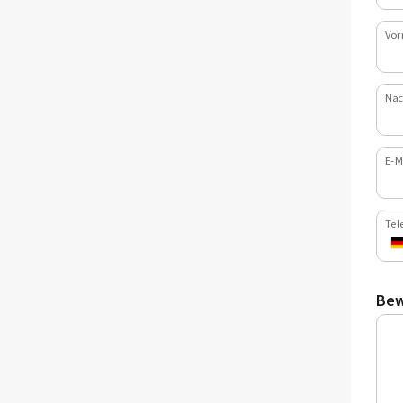
Vor
Nac
E-M
Tel
Bew