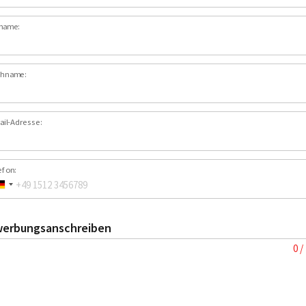
name:
hname:
ail-Adresse:
efon:
erbungsanschreiben
0 /