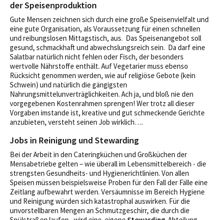
der Speisenproduktion
Gute Mensen zeichnen sich durch eine große Speisenvielfalt und
eine gute Organisation, als Voraussetzung für einen schnellen
und reibungslosen Mittagstisch, aus. Das Speisenangebot soll
gesund, schmackhaft und abwechslungsreich sein. Da darf eine
Salatbar natürlich nicht fehlen oder Fisch, der besonders
wertvolle Nährstoffe enthält. Auf Vegetarier muss ebenso
Rücksicht genommen werden, wie auf religiöse Gebote (kein
Schwein) und natürlich die gängigsten
Nahrungsmittelunverträglichkeiten. Ach ja, und bloß nie den
vorgegebenen Kostenrahmen sprengen! Wer trotz all dieser
Vorgaben imstande ist, kreative und gut schmeckende Gerichte
anzubieten, versteht seinen Job wirklich….
Jobs in Reinigung und Stewarding
Bei der Arbeit in den Cateringküchen und Großküchen der
Mensabetriebe gelten – wie überall im Lebensmittelbereich - die
strengsten Gesundheits- und Hygienerichtlinien. Von allen
Speisen müssen beispielsweise Proben für den Fall der Fälle eine
Zeitlang aufbewahrt werden. Versäumnisse im Bereich Hygiene
und Reinigung würden sich katastrophal auswirken. Für die
unvorstellbaren Mengen an Schmutzgeschirr, die durch die
Spülstraßen laufen, wird eine eigene
Stewarding
-Abteilung