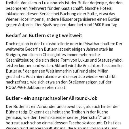
freihält. Vor allem in Luxushotels ist der Butler derjenige, der den
besonderen Mehrwert für den Gast schafft. Manche Hotels
inkludieren diesen Service bei Buchung einer Suite, etwa das
Wiener Hotel Imperial, andere Häuser organisieren einen Butler
gegen Aufpreis. Der Spaß beginnt dann bei rund 1500 € am Tag.
Bedarf an Butlern steigt weltweit
Doch egal ob in der Luxushotellerie oder in Privathaushalten: Der
weltweite Bedarf an Butlern ist seit einigen Jahren stark im
Steigen, vor allem in China gibt es immer mehr reiche
Geschäftsleute, die sich diese Form von Luxus und Statussymbol
leisten können und wollen. Aktuell wird die Anzahl professioneller
Butler auf der ganzen Welt immerhin auf rund eine Million
geschätzt. Auch hierzulande wird dieser Job wieder verstärkt
nachgefragt, wie sich etwa an den Stellenanzeigen auf der
HOGAPAGE Jobbörse sehen lässt.
Butler - ein anspruchsvoller Allround-Job
Der Butler ist ein Allrounder und sowohl vor, als auch hinter der
Bühne tätig. Er kennt das hektische Treiben in der Küche
genauso, wie den Terminkalender seiner „Herrschaft“ und
betreut auch schon einmal dessen Facebook-Account. Er hat das
Wissen rund um Personalführung, die Planung von Events und