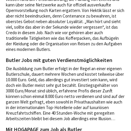
kann über seine Netzwerke auch für offiziell ausverkaufte
Opernvorstellung noch Karten ergattern. Von Hektik lässt er sich
aber nicht beeindrucken, denn Contenance zu bewahren, ist
oberstes Gebot neben absoluter Loyalität. „Man hört und sieht
viel, sollte das aber in der Sekunde wieder vergessen“, ist das
Credo in diesem Job. Nach wie vor gehören aber auch
traditionelle Tätigkeiten wie das Kofferpacken, das Aufbügeln
der Kleidung oder die Organisation von Reisen zu den Aufgaben
eines modernen Butlers.
Butler Jobs mit guten Verdienstmöglichkeiten
Die Ausbildung zum Butler erfolgt in der Regel an einer eigenen
Butlerschule, dauert mehrere Wochen und kostet teilweise über
10.000 Euro. Geld, das allerdings gut investiert sein kann, wird
doch ein Butler meist sehr gut bezahlt. Einstiegsgehälter von
3000 Euro/Monat sind üblich, erfahrene Profis dieser Zunft
können schon einmal 8.000 Euro netto verdienen und sind auf der
ganzen Welt gefragt, eben sowohl in Privathaushalten wie auch
in der internationalen Top-Hotellerie oder auf luxuriösen
Kreuzfahrtschiffen. Eine 40 Stunden-Woche mit geregelten
Arbeitszeiten bleibt bei diesem Job allerdings eine Illusion…
Mit HOGAPAGE zum Job als Butler