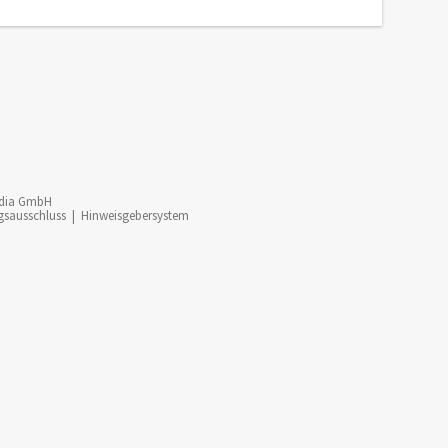
dia GmbH
gsausschluss
|
Hinweisgebersystem