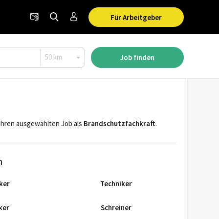
Für Arbeitgeber
Job finden
r Ihren ausgewählten Job als
Brandschutzfachkraft
.
n
ker
Techniker
ker
Schreiner