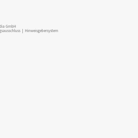
dia GmbH
gsausschluss
|
Hinweisgebersystem