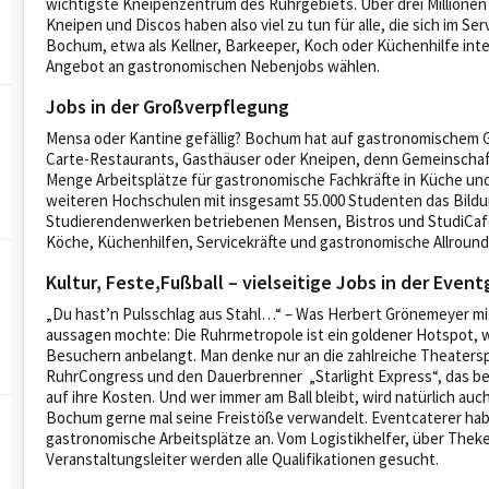
wichtigste Kneipenzentrum des Ruhrgebiets. Über drei Millionen
Kneipen und Discos haben also viel zu tun für alle, die sich im S
Bochum, etwa als Kellner, Barkeeper, Koch oder Küchenhilfe in
Angebot an gastronomischen Nebenjobs wählen.
Jobs in der Großverpflegung
Mensa oder Kantine gefällig? Bochum hat auf gastronomischem Ge
Carte-Restaurants, Gasthäuser oder Kneipen, denn Gemeinschaf
Menge Arbeitsplätze für gastronomische Fachkräfte in Küche und
weiteren Hochschulen mit insgesamt 55.000 Studenten das Bild
Studierendenwerken betriebenen Mensen, Bistros und StudiCafes 
Köche, Küchenhilfen, Servicekräfte und gastronomische Allround
Kultur, Feste,Fußball – vielseitige Jobs in der Eve
„Du hast’n Pulsschlag aus Stahl…“ – Was Herbert Grönemeyer m
aussagen mochte: Die Ruhrmetropole ist ein goldener Hotspot, w
Besuchern anbelangt. Man denke nur an die zahlreiche Theaters
RuhrCongress und den Dauerbrenner „Starlight Express“, das b
auf ihre Kosten. Und wer immer am Ball bleibt, wird natürlich au
Bochum gerne mal seine Freistöße verwandelt. Eventcaterer haben
gastronomische Arbeitsplätze an. Vom Logistikhelfer, über Theke
Veranstaltungsleiter werden alle Qualifikationen gesucht.