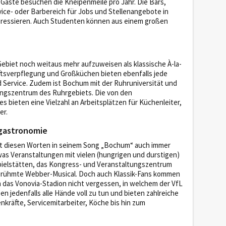
 Gäste besuchen die Kneipenmeile pro Jahr.
Die Bars,
ervice- oder Barbereich für Jobs und Stellenangebote in
teressieren. Auch Studenten können aus einem großen
biet noch weitaus mehr aufzuweisen als klassische À-la-
tsverpflegung und Großküchen bieten ebenfalls jede
 Service. Zudem ist Bochum mit der Ruhruniversität und
ungszentrum des Ruhrgebiets. Die von den
bieten eine Vielzahl an Arbeitsplätzen für Küchenleiter,
er.
ntgastronomie
it diesen Worten in seinem Song „Bochum“ auch immer
as Veranstaltungen mit vielen (hungrigen und durstigen)
pielstätten, das Kongress- und Veranstaltungszentrum
erühmte Webber-Musical. Doch auch Klassik-Fans kommen
ch das Vonovia-Stadion nicht vergessen, in welchem der VfL
 jedenfalls alle Hände voll zu tun und bieten zahlreiche
nkräfte, Servicemitarbeiter, Köche bis hin zum