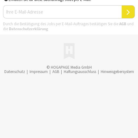
Durch die Bestätigung des Jobs per E-Mail-Auftrages bestätigen Sie die
AGB
und
die
Datenschutzerklärung
© HOGAPAGE Media GmbH
Datenschutz
|
Impressum
|
AGB
|
Haftungsausschluss
|
Hinweisgebersystem