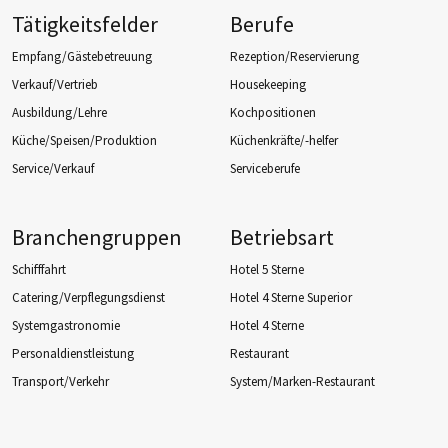
Tätigkeitsfelder
Berufe
Empfang/Gästebetreuung
Rezeption/Reservierung
Verkauf/Vertrieb
Housekeeping
Ausbildung/Lehre
Kochpositionen
Küche/Speisen/Produktion
Küchenkräfte/-helfer
Service/Verkauf
Serviceberufe
Branchengruppen
Betriebsart
Schifffahrt
Hotel 5 Sterne
Catering/Verpflegungsdienst
Hotel 4 Sterne Superior
Systemgastronomie
Hotel 4 Sterne
Personaldienstleistung
Restaurant
Transport/Verkehr
System/Marken-Restaurant